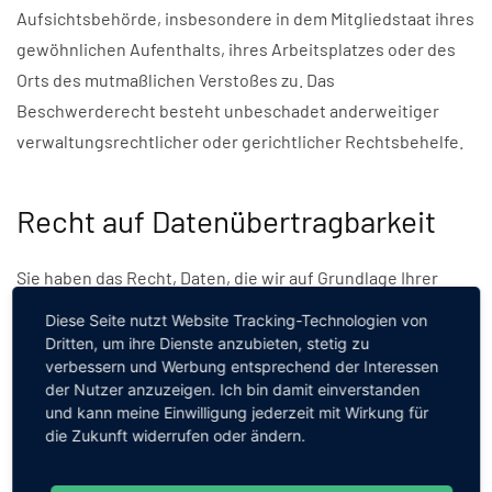
Aufsichtsbehörde, insbesondere in dem Mitgliedstaat ihres
gewöhnlichen Aufenthalts, ihres Arbeitsplatzes oder des
Orts des mutmaßlichen Verstoßes zu. Das
Beschwerderecht besteht unbeschadet anderweitiger
verwaltungsrechtlicher oder gerichtlicher Rechtsbehelfe.
Recht auf Datenübertragbarkeit
Sie haben das Recht, Daten, die wir auf Grundlage Ihrer
Einwilligung oder in Erfüllung eines Vertrags automatisiert
Diese Seite nutzt Website Tracking-Technologien von
verarbeiten, an sich oder an einen Dritten in einem
Dritten, um ihre Dienste anzubieten, stetig zu
verbessern und Werbung entsprechend der Interessen
gängigen, maschinenlesbaren Format aushändigen zu
der Nutzer anzuzeigen. Ich bin damit einverstanden
lassen. Sofern Sie die direkte Übertragung der Daten an
und kann meine Einwilligung jederzeit mit Wirkung für
einen anderen Verantwortlichen verlangen, erfolgt dies
die Zukunft widerrufen oder ändern.
nur, soweit es technisch machbar ist.