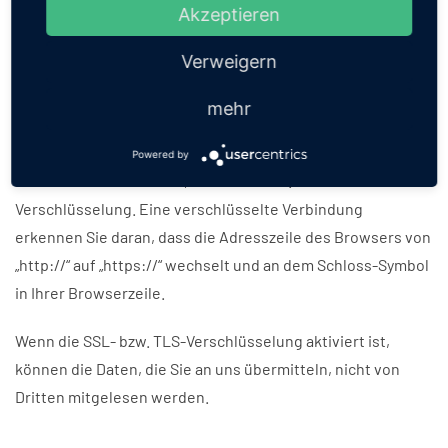
Akzeptieren
SSL- bzw. TLS-Verschlüsselung
Verweigern
Diese Seite nutzt aus Sicherheitsgründen und zum Schutz
mehr
der Übertragung vertraulicher Inhalte, wie zum Beispiel
Bestellungen oder Anfragen, die Sie an uns als
Powered by
Seitenbetreiber senden, eine SSL- bzw. TLS-
Verschlüsselung. Eine verschlüsselte Verbindung
erkennen Sie daran, dass die Adresszeile des Browsers von
„http://“ auf „https://“ wechselt und an dem Schloss-Symbol
in Ihrer Browserzeile.
Wenn die SSL- bzw. TLS-Verschlüsselung aktiviert ist,
können die Daten, die Sie an uns übermitteln, nicht von
Dritten mitgelesen werden.